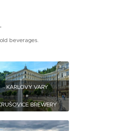
.
 cold beverages.
KARLOVY VARY
+
KRUŠOVICE BREWERY