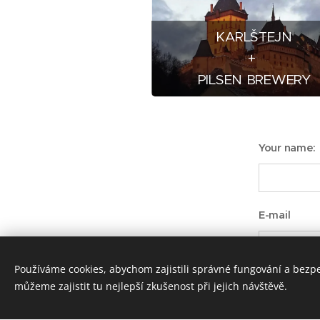
KARLŠTEJN
+
PILSEN BREWERY
Your name:
E-mail
Používáme cookies, abychom zajistili správné fungování a bezp
Message
můžeme zajistit tu nejlepší zkušenost při jejich návštěvě.