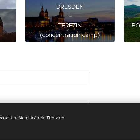
DRESDEN
+
TEREZIN
BO
(concentration camp)
ečnost našich stránek. Tím vám